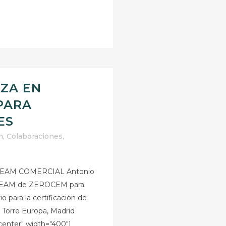
ZA EN
PARA
ES
n
,
Colaboraciones
,
AM COMERCIAL Antonio
 BREEAM de ZEROCEM para
 para la certificación de
n Torre Europa, Madrid
center" width="400"]