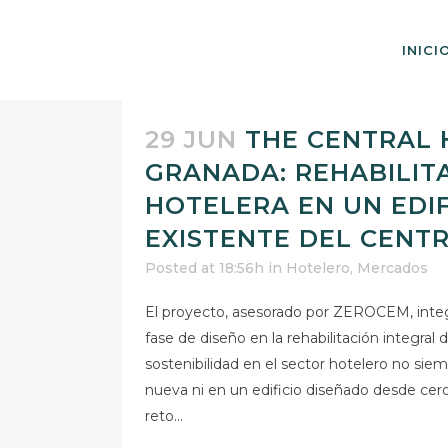
INICI
29 JUN
THE CENTRAL
GRANADA: REHABILIT
HOTELERA EN UN EDIF
EXISTENTE DEL CENT
Posted at 18:56h
in
Hotelero
,
Mercados
El proyecto, asesorado por ZEROCEM, inte
fase de diseño en la rehabilitación integral
sostenibilidad en el sector hotelero no si
nueva ni en un edificio diseñado desde cer
reto...