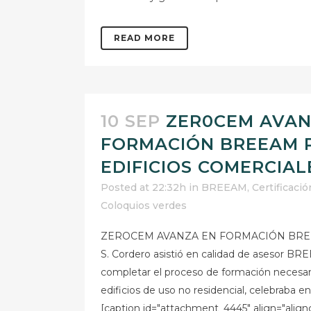
READ MORE
10 SEP
ZER0CEM AVAN
FORMACIÓN BREEAM 
EDIFICIOS COMERCIAL
Posted at 22:32h
in
BREEAM
,
Certificació
Coloquios verdes
ZEROCEM AVANZA EN FORMACIÓN BREE
S. Cordero asistió en calidad de asesor
completar el proceso de formación necesario
edificios de uso no residencial, celebraba e
[caption id="attachment_4445" align="align