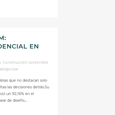
M:
DENCIAL EN
n
,
Construcción sostenible
ategorizar
 obras que no destacan solo
tas las decisiones detrás.Su
nzó un 92,16% en el
ase de diseño,...