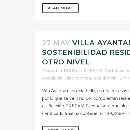
READ MORE
27 MAY
VILLA AYANTA
SOSTENIBILIDAD RESI
OTRO NIVEL
Posted at 18:28h
in
BREEAM
,
Certificació
Andalucía
,
Distinciones
,
Residencial
,
Sin c
Villa Ayantam, en Marbella, es una de esas
por lo que se ve, sino por cómo están resuel
calificación BREEAM Excepcional, que alca
certificado final tras obtener un 89,25% en f