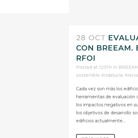
28 OCT
EVALU
CON BREEAM. 
RFOI
Posted at 12:51h
in
BREEA
sostenible Andalucía
,
Merc
Cada vez son más los edific
herramientas de evaluación d
los impactos negativos en su
los objetivos de desarrollo s
edificios actualmente...