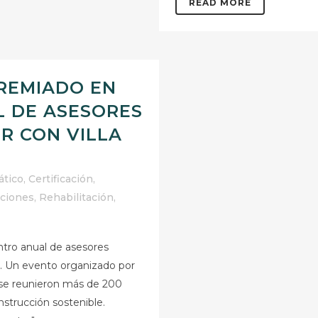
READ MORE
REMIADO EN
 DE ASESORES
R CON VILLA
ático
,
Certificación
,
nciones
,
Rehabilitación
,
ntro anual de asesores
d. Un evento organizado por
 se reunieron más de 200
nstrucción sostenible.