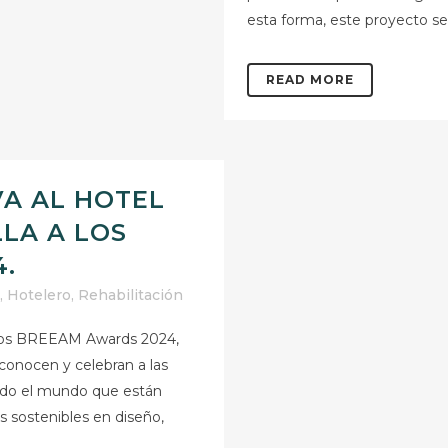
esta forma, este proyecto se 
READ MORE
A AL HOTEL
LLA A LOS
.
,
Hotelero
,
Rehabilitación
 los BREEAM Awards 2024,
conocen y celebran a las
odo el mundo que están
 sostenibles en diseño,