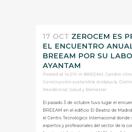
17 OCT
ZEROCEM ES P
EL ENCUENTRO ANUAL
BREEAM POR SU LABO
AYANTAM
Posted at 14:21h
in
BREEAM
,
Cambio clim
Construcción sostenible Andalucía
,
Disti
Residencial
,
Salud y Bienestar
El pasado 3 de octubre tuvo lugar el encue
BREEAM en el edificio El Beatriz de Madri
el Centro Tecnológico Internacional donde
expertos y profesionales del sector de la co