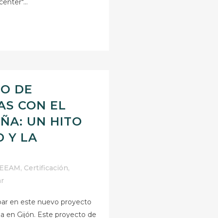
enter"...
IO DE
AS CON EL
ÑA: UN HITO
D Y LA
EEAM
,
Certificación
,
ar
ipar en este nuevo proyecto
lla en Gijón. Este proyecto de