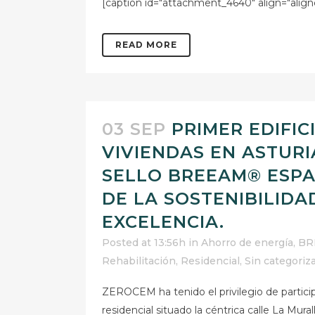
[caption id="attachment_4640" align="alignc
READ MORE
03 SEP
PRIMER EDIFIC
VIVIENDAS EN ASTURI
SELLO BREEAM® ESPA
DE LA SOSTENIBILIDA
EXCELENCIA.
Posted at 13:56h
in
Ahorro de energía
,
BR
Rehabilitación
,
Residencial
,
Sin categoriz
ZEROCEM ha tenido el privilegio de partic
residencial situado la céntrica calle La Mura