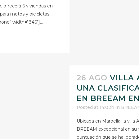
, ofrecerá 6 viviendas en
 para motos y bicicletas.
one" width="846"]...
26 AGO
VILLA
UNA CLASIFIC
EN BREEAM EN
Posted at 14:02h
in
BREEA
Ubicada en Marbella, la villa
BREEAM excepcional en su f
puntuación que se ha logrado