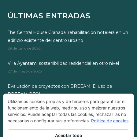
ÚLTIMAS ENTRADAS
The Central House Granada: rehabilitación hotelera en un
edificio existente del centro urbano
29 de junio de 2026
Villa Ayantam: sostenibilidad residencial en otro nivel
27 de mayo de 2026
Evaluación de proyectos con BREEAM. El uso de
BREEAM RFOI
Utilizamos cookies propias y de terceros para garantizar el
28 de octubre de 2024
funcionamiento de la web, medir su uso y mejorar nuestros
servicios. Puede aceptar todas las cookies, rechazar las no
necesarias o configurar sus preferencias.
Política de cookies
Aceptar todo