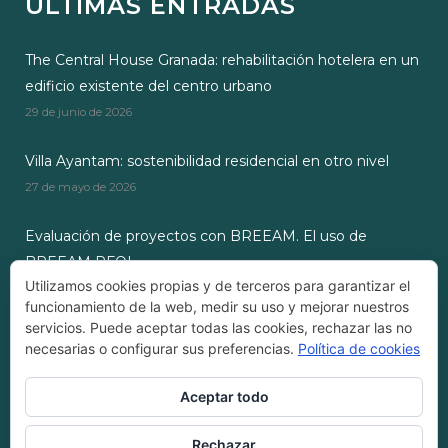
ÚLTIMAS ENTRADAS
The Central House Granada: rehabilitación hotelera en un
edificio existente del centro urbano
29 de junio de 2026
Villa Ayantam: sostenibilidad residencial en otro nivel
27 de mayo de 2026
Evaluación de proyectos con BREEAM. El uso de
BREEAM RFOI
Utilizamos cookies propias y de terceros para garantizar el
28 de octubre de 2024
funcionamiento de la web, medir su uso y mejorar nuestros
servicios. Puede aceptar todas las cookies, rechazar las no
necesarias o configurar sus preferencias.
Política de cookies
Aceptar todo
Empresa Registrada ZEROCEM®
Rechazar