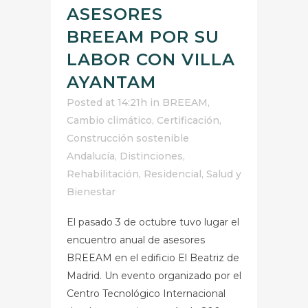
ASESORES
BREEAM POR SU
LABOR CON VILLA
AYANTAM
Posted at 14:21h
in
BREEAM
,
Cambio climático
,
Certificación
,
Construcción sostenible
Andalucía
,
Distinciones
,
Rehabilitación
,
Residencial
,
Salud y
Bienestar
El pasado 3 de octubre tuvo lugar el
encuentro anual de asesores
BREEAM en el edificio El Beatriz de
Madrid. Un evento organizado por el
Centro Tecnológico Internacional