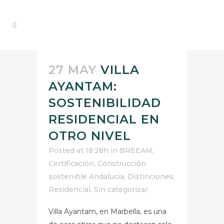
27 MAY
VILLA
AYANTAM:
SOSTENIBILIDAD
RESIDENCIAL EN
OTRO NIVEL
Posted at 18:28h
in
BREEAM
,
Certificación
,
Construcción
sostenible Andalucía
,
Distinciones
,
Residencial
,
Sin categorizar
Villa Ayantam, en Marbella, es una