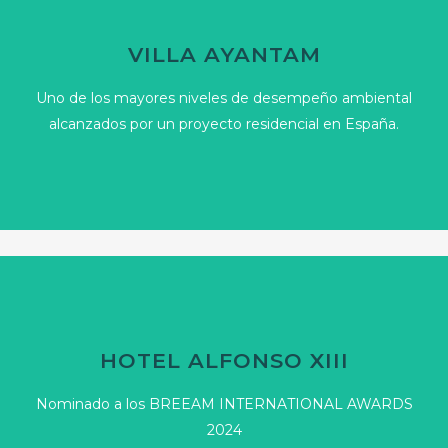
VILLA AYANTAM
Uno de los mayores niveles de desempeño ambiental
alcanzados por un proyecto residencial en España.
92,16% BREEAM ES VIVIENDA
Villa Ayantam demuestra que sostenibilidad, diseño y
confort pueden avanzar en la misma dirección. Un
HOTEL ALFONSO XIII
proyecto residencial donde la excelencia
arquitectónica se apoya en criterios medibles de
Nominado a los BREEAM INTERNATIONAL AWARDS
rendimiento ambiental.
2024