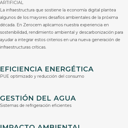
ARTIFICIAL
La Sede Almería de Grupo Gransolar alcanza el nivel
La infraestructura que sostiene la economía digital plantea
LEED Platinum bajo el sistema LEED v4.1 O+M,
algunos de los mayores desafíos ambientales de la próxima
mediante una evaluación basada en datos reales de
década. En Zerocem aplicamos nuestra experiencia en
funcionamiento, consumos, mantenimiento y calidad
sostenibilidad, rendimiento ambiental y descarbonización para
ambiental interior.
ayudar a integrar estos criterios en una nueva generación de
infraestructuras críticas.
Leer más
EFICIENCIA ENERGÉTICA
PUE optimizado y reducción del consumo
GESTIÓN DEL AGUA
Sistemas de refrigeración eficientes
IMPACTO AMBIENTAL