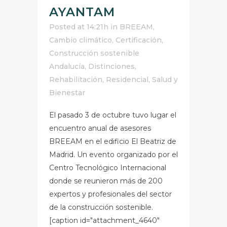
AYANTAM
Posted at 14:21h
in
BREEAM
,
Cambio climático
,
Certificación
,
Construcción sostenible
Andalucía
,
Distinciones
,
Rehabilitación
,
Residencial
,
Salud y
Bienestar
El pasado 3 de octubre tuvo lugar el
encuentro anual de asesores
BREEAM en el edificio El Beatriz de
Madrid. Un evento organizado por el
Centro Tecnológico Internacional
donde se reunieron más de 200
expertos y profesionales del sector
de la construcción sostenible.
[caption id="attachment_4640"