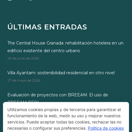
ÚLTIMAS ENTRADAS
The Central House Granada: rehabilitación hotelera en un
edificio existente del centro urbano
29 de junio de 2026
Villa Ayantam: sostenibilidad residencial en otro nivel
27 de mayo de 2026
Evaluación de proyectos con BREEAM. El uso de
BREEAM RFOI
Utilizamos cookies propias y de terceros para garantizar el
28 de octubre de 2024
funcionamiento de la web, medir su uso y mejorar nuestros
servicios. Puede aceptar todas las cookies, rechazar las no
necesarias o configurar sus preferencias.
Política de cookies