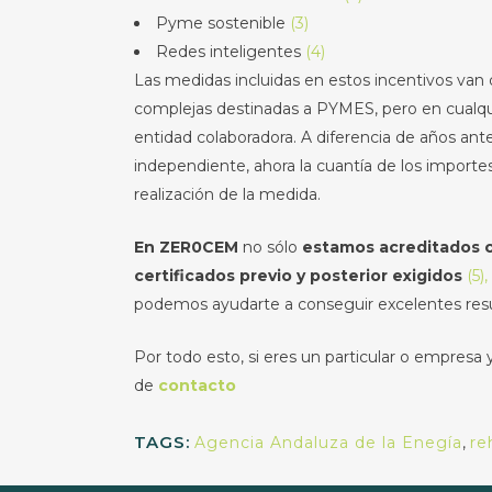
Pyme sostenible
(3)
Redes inteligentes
(4)
Las medidas incluidas en estos incentivos van d
complejas destinadas a PYMES, pero en cualqui
entidad colaboradora. A diferencia de años ante
independiente, ahora la cuantía de los importes 
realización de la medida.
En ZER0CEM
no sólo
estamos acreditados co
certificados previo y posterior exigidos
(5),
podemos ayudarte a conseguir excelentes resul
Por todo esto, si eres un particular o empresa
de
contacto
TAGS:
Agencia Andaluza de la Enegía
,
re