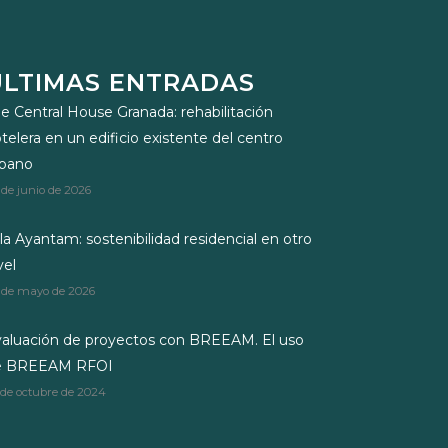
ÚLTIMAS ENTRADAS
e Central House Granada: rehabilitación
telera en un edificio existente del centro
rbano
 de junio de 2026
lla Ayantam: sostenibilidad residencial en otro
vel
 de mayo de 2026
aluación de proyectos con BREEAM. El uso
e BREEAM RFOI
 de octubre de 2024