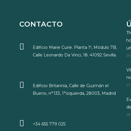
CONTACTO
Th
ho
Edificio Marie Curie. Planta 1º, Módulo 7B,
u
Calle Leonardo Da Vinci, 18. 41092 Sevilla.
29
Vi
ni
Edificio Britannia, Calle de Guzmán el
27
Bueno, n°133, 1°izquierda, 28003, Madrid
Ev
d
28
+34 655 779 025