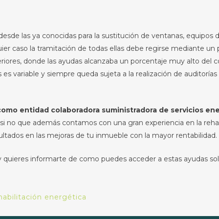
esde las ya conocidas para la sustitución de ventanas, equipos d
er caso la tramitación de todas ellas debe regirse mediante un
riores, donde las ayudas alcanzaba un porcentaje muy alto del co
es variable y siempre queda sujeta a la realización de auditorías 
mo entidad colaboradora suministradora de servicios energ
si no que además contamos con una gran experiencia en la rehabil
tados en las mejoras de tu inmueble con la mayor rentabilidad.
 y quieres informarte de como puedes acceder a estas ayudas sol
habilitación energética