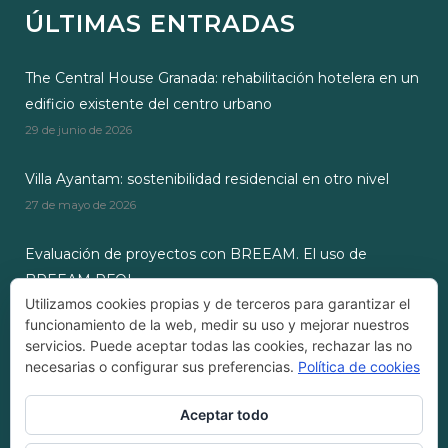
ÚLTIMAS ENTRADAS
The Central House Granada: rehabilitación hotelera en un
edificio existente del centro urbano
29 de junio de 2026
Villa Ayantam: sostenibilidad residencial en otro nivel
27 de mayo de 2026
Evaluación de proyectos con BREEAM. El uso de
BREEAM RFOI
Utilizamos cookies propias y de terceros para garantizar el
28 de octubre de 2024
funcionamiento de la web, medir su uso y mejorar nuestros
servicios. Puede aceptar todas las cookies, rechazar las no
necesarias o configurar sus preferencias.
Política de cookies
Aceptar todo
Empresa Registrada ZEROCEM®