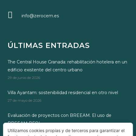
info@zerocem.es
ÚLTIMAS ENTRADAS
The Central House Granada: rehabilitación hotelera en un
edificio existente del centro urbano
29 de junio de 2026
Villa Ayantam: sostenibilidad residencial en otro nivel
27 de mayo de 2026
Evaluación de proyectos con BREEAM. El uso de
BREEAM RFOI
Utilizamos cookies propias y de terceros para garantizar el
28 de octubre de 2024