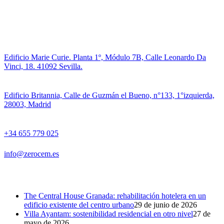
CONTACTO
Edificio Marie Curie. Planta 1º, Módulo 7B, Calle Leonardo Da
Vinci, 18. 41092 Sevilla.
Edificio Britannia, Calle de Guzmán el Bueno, n°133, 1°izquierda,
28003, Madrid
+34 655 779 025
info@zerocem.es
ÚLTIMAS ENTRADAS
The Central House Granada: rehabilitación hotelera en un
edificio existente del centro urbano
29 de junio de 2026
Villa Ayantam: sostenibilidad residencial en otro nivel
27 de
mayo de 2026