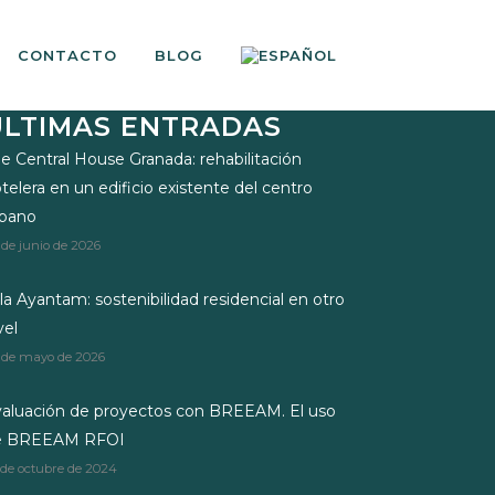
CONTACTO
BLOG
ÚLTIMAS ENTRADAS
e Central House Granada: rehabilitación
telera en un edificio existente del centro
rbano
 de junio de 2026
lla Ayantam: sostenibilidad residencial en otro
vel
 de mayo de 2026
aluación de proyectos con BREEAM. El uso
e BREEAM RFOI
 de octubre de 2024