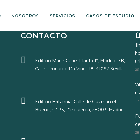
O
NOSOTROS
SERVICIOS
CASOS DE ESTUDIO
CONTACTO
Th
ho
Edificio Marie Curie. Planta 1º, Módulo 7B,
u
Calle Leonardo Da Vinci, 18. 41092 Sevilla.
29
Vi
ni
Edificio Britannia, Calle de Guzmán el
27
Bueno, n°133, 1°izquierda, 28003, Madrid
Ev
d
28