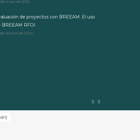
 de mayo de 2026
aluación de proyectos con BREEAM. El uso
e BREEAM RFOI
 de octubre de 2024
mán
)