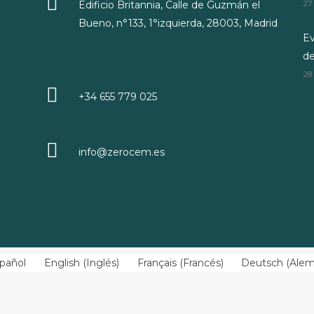
Edificio Britannia, Calle de Guzmán el
27
Bueno, n°133, 1°izquierda, 28003, Madrid
Ev
d
28
+34 655 779 025
info@zerocem.es
pañol
English
(
Inglés
)
Français
(
Francés
)
Deutsch
(
Ale