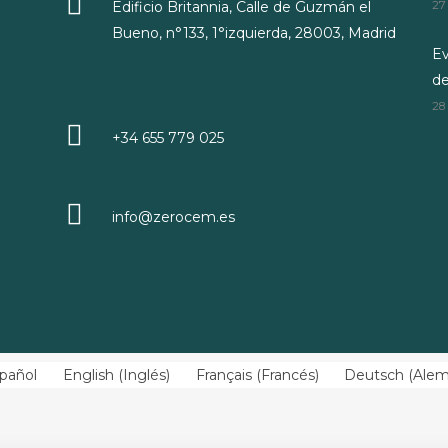
Edificio Britannia, Calle de Guzmán el
27
Bueno, n°133, 1°izquierda, 28003, Madrid
Ev
d
28
+34 655 779 025
info@zerocem.es
pañol
English
(
Inglés
)
Français
(
Francés
)
Deutsch
(
Ale