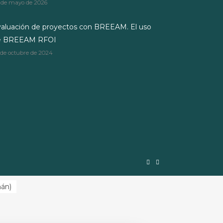
 de mayo de 2026
aluación de proyectos con BREEAM. El uso
e BREEAM RFOI
 de octubre de 2024
mán
)