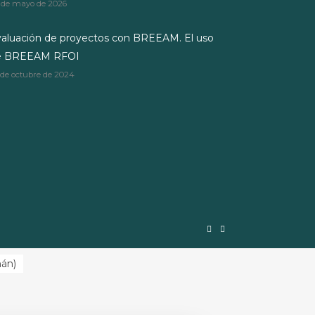
 de mayo de 2026
aluación de proyectos con BREEAM. El uso
e BREEAM RFOI
 de octubre de 2024
mán
)