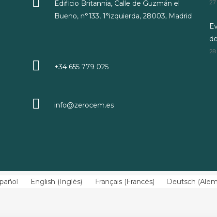
Edificio Britannia, Calle de Guzmán el
27
Bueno, n°133, 1°izquierda, 28003, Madrid
Ev
d
28
+34 655 779 025
info@zerocem.es
pañol
English
(
Inglés
)
Français
(
Francés
)
Deutsch
(
Ale