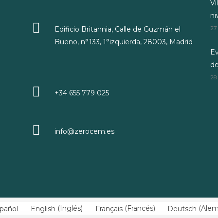
Vi
ni
Edificio Britannia, Calle de Guzmán el
27
Bueno, n°133, 1°izquierda, 28003, Madrid
Ev
d
28
+34 655 779 025
info@zerocem.es
pañol
English
(
Inglés
)
Français
(
Francés
)
Deutsch
(
Ale