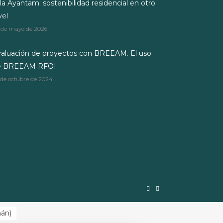
lla Ayantam: sostenibilidad residencial en otro
vel
 de mayo de 2026
aluación de proyectos con BREEAM. El uso
e BREEAM RFOI
 de octubre de 2024
mán
)