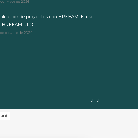
 de mayo de 2026
aluación de proyectos con BREEAM. El uso
e BREEAM RFOI
 de octubre de 2024
mán
)