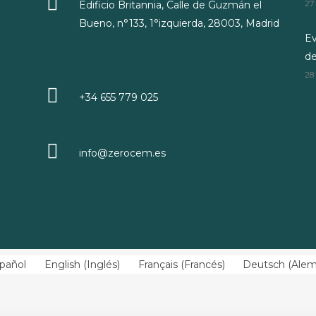
Edificio Britannia, Calle de Guzmán el
27
Bueno, n°133, 1°izquierda, 28003, Madrid
Ev
d
28
+34 655 779 025
info@zerocem.es
pañol
English
(
Inglés
)
Français
(
Francés
)
Deutsch
(
Ale