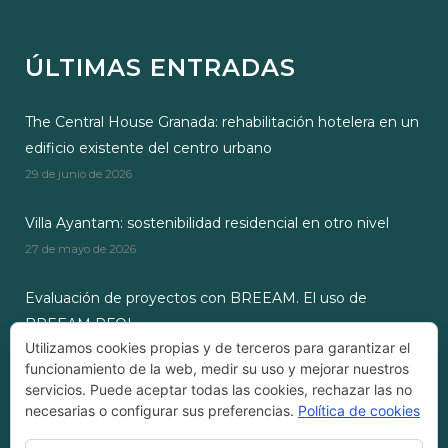
ÚLTIMAS ENTRADAS
The Central House Granada: rehabilitación hotelera en un
edificio existente del centro urbano
29 de junio de 2026
Villa Ayantam: sostenibilidad residencial en otro nivel
27 de mayo de 2026
Evaluación de proyectos con BREEAM. El uso de
BREEAM RFOI
Utilizamos cookies propias y de terceros para garantizar el
28 de octubre de 2024
funcionamiento de la web, medir su uso y mejorar nuestros
servicios. Puede aceptar todas las cookies, rechazar las no
necesarias o configurar sus preferencias.
Política de cookies