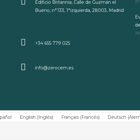
Edificio Britannia, Calle de Guzmán el
27
Bueno, n°133, 1°izquierda, 28003, Madrid
Ev
d
28
+34 655 779 025
info@zerocem.es
pañol
English
(
Inglés
)
Français
(
Francés
)
Deutsch
(
Ale