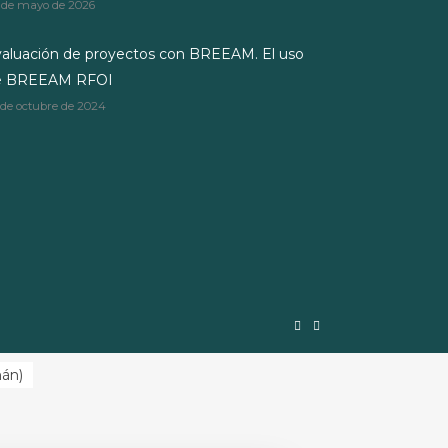
 de mayo de 2026
aluación de proyectos con BREEAM. El uso
e BREEAM RFOI
 de octubre de 2024
mán
)