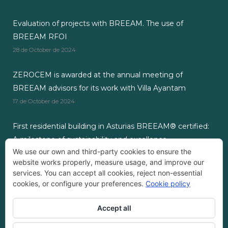
Evaluation of projects with BREEAM. The use of
BREEAM RFOI
28 de October de 2024
ZEROCEM is awarded at the annual meeting of
BREEAM advisors for its work with Villa Ayantam
17 de October de 2024
First residential building in Asturias BREEAM® certified:
A milestone of sustainability and excellence.
We use our own and third-party cookies to ensure the
3 de September de 2024
website works properly, measure usage, and improve our
services. You can accept all cookies, reject non-essential
cookies, or configure your preferences.
Cookie policy
Accept all
Empresa Registrada ZEROCEM®