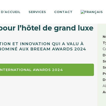
 D’ACCUEIL
SERVICES
CONTACT
our l’hôtel de grand luxe
N
T
TION ET INNOVATION QUI A VALU À
 NOMINÉ AUX BREEAM AWARDS 2024
C
D
S
S
INTERNATIONAL AWARDS 2024
P
D
A
A