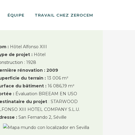
ÉQUIPE
TRAVAIL CHEZ ZEROCEM
om :
Hôtel Alfonso XIII
ype de projet :
Hôtel
onstruction :
1928
ernière rénovation : 2009
uperficie du terrain :
13 006 m²
urface du bâtiment :
16 086,19 m²
ortée :
Évaluation BREEAM EN USO
estinataire du projet
: STARWOOD
LFONSO XIII HOTEL COMPANY S.L.U.
dresse :
San Fernando 2, Séville