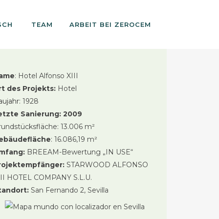
TEAM
ARBEIT BEI ZEROCEM
ame
: Hotel Alfonso XIII
rt des Projekts:
Hotel
aujahr:
1928
etzte Sanierung: 2009
rundstücksfläche: 13.006 m²
ebäudefläche
: 16.086,19 m²
mfang:
BREEAM-Bewertung „IN USE“
rojektempfänger:
STARWOOD ALFONSO
III HOTEL COMPANY S.L.U.
tandort:
San Fernando 2, Sevilla