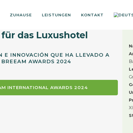
ZUHAUSE
LEISTUNGEN
KONTAKT
ür das Luxushotel
N
A
N E INNOVACIÓN QUE HA LLEVADO A
S BREEAM AWARDS 2024
B
L
G
G
EAM INTERNATIONAL AWARDS 2024
U
P
X
S