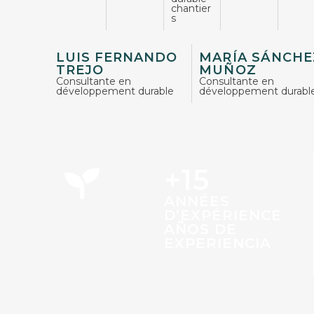
chantier
s
LUIS FERNANDO
MARÍA SÁNCHE
TREJO
MUÑOZ
Consultante en
Consultante en
développement durable
développement durabl
+15
ANNÉES
D’EXPÉRIENCE
AÑOS DE
EXPERIENCIA