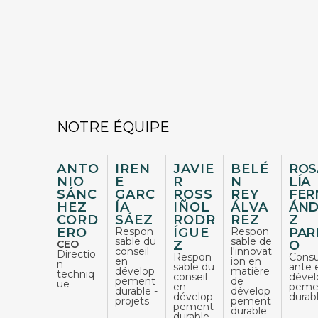
NOTRE ÉQUIPE
ANTO
IREN
JAVIE
BELÉ
ROS
NIO
E
R
N
LÍA
SÁNC
GARC
ROSS
REY
FER
HEZ
ÍA
IÑOL
ÁLVA
ÁND
CORD
SÁEZ
RODR
REZ
Z
ERO
Respon
ÍGUE
Respon
PAR
sable du
sable de
CEO
Z
O
conseil
l'innovat
Directio
Respon
Consu
en
ion en
n
sable du
ante 
dévelop
matière
techniq
conseil
dével
pement
de
ue
en
peme
durable -
dévelop
dévelop
durab
projets​
pement
pement
durable
durable -