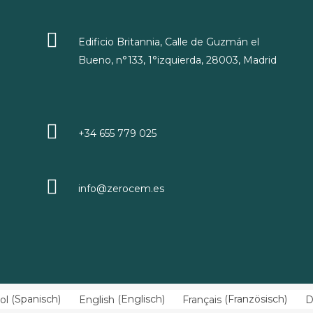
Edificio Britannia, Calle de Guzmán el
Bueno, n°133, 1°izquierda, 28003, Madrid
+34 655 779 025
info@zerocem.es
ol
(
Spanisch
)
English
(
Englisch
)
Français
(
Französisch
)
D