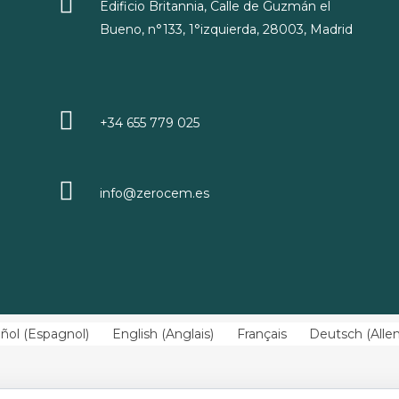
Edificio Britannia, Calle de Guzmán el
Bueno, n°133, 1°izquierda, 28003, Madrid
+34 655 779 025
info@zerocem.es
ñol
(
Espagnol
)
English
(
Anglais
)
Français
Deutsch
(
All