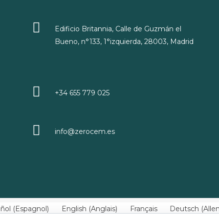
Edificio Britannia, Calle de Guzmán el
Bueno, n°133, 1°izquierda, 28003, Madrid
+34 655 779 025
info@zerocem.es
ñol
(
Espagnol
)
English
(
Anglais
)
Français
Deutsch
(
All