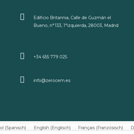
Edificio Britannia, Calle de Guzmán el
Bueno, n°133, 1°izquierda, 28003, Madrid
+34 655 779 025
info@zerocem.es
ol
(
Spanisch
)
English
(
Englisch
)
Français
(
Französisch
)
D