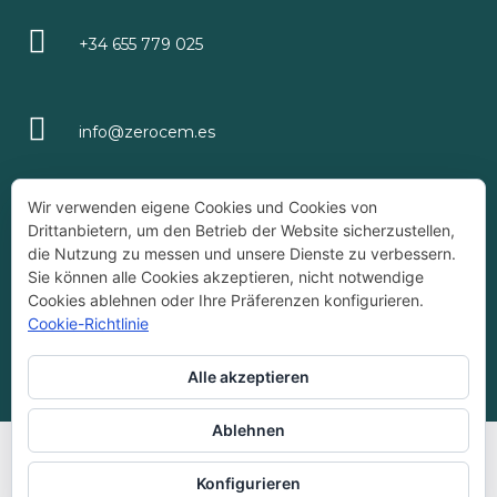
+34 655 779 025
info@zerocem.es
Wir verwenden eigene Cookies und Cookies von
Drittanbietern, um den Betrieb der Website sicherzustellen,
ÚLTIMAS ENTRADAS
die Nutzung zu messen und unsere Dienste zu verbessern.
Sie können alle Cookies akzeptieren, nicht notwendige
Cookies ablehnen oder Ihre Präferenzen konfigurieren.
Cookie-Richtlinie
Empresa Registrada ZEROCEM®
Alle akzeptieren
Ablehnen
Español
(
Spanisch
)
English
(
Englisch
)
Français
(
Französisch
)
Deutsch
Konfigurieren